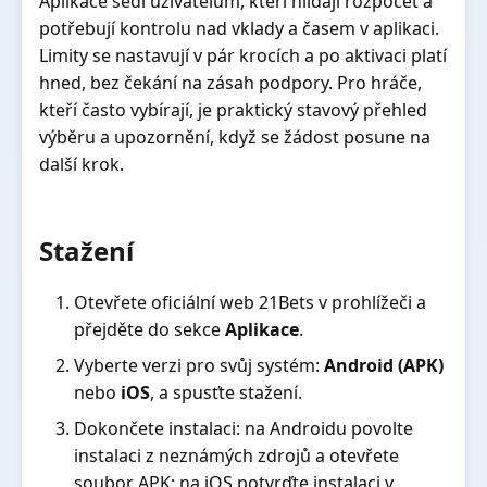
Aplikace sedí uživatelům, kteří hlídají rozpočet a
potřebují kontrolu nad vklady a časem v aplikaci.
Limity se nastavují v pár krocích a po aktivaci platí
hned, bez čekání na zásah podpory. Pro hráče,
kteří často vybírají, je praktický stavový přehled
výběru a upozornění, když se žádost posune na
další krok.
Stažení
Otevřete oficiální web 21Bets v prohlížeči a
přejděte do sekce
Aplikace
.
Vyberte verzi pro svůj systém:
Android (APK)
nebo
iOS
, a spusťte stažení.
Dokončete instalaci: na Androidu povolte
instalaci z neznámých zdrojů a otevřete
soubor APK; na iOS potvrďte instalaci v