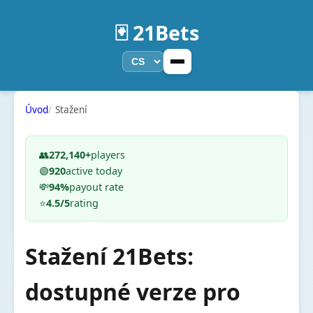
🃏 21Bets
Úvod
Stažení
👥
272,140+
players
🟢
920
active today
💸
94%
payout rate
⭐
4.5/5
rating
Stažení 21Bets:
dostupné verze pro