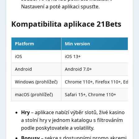
Nastavení a poté aplikaci spusťte.
Kompatibilita aplikace 21Bets
Platform
Min version
iOS
iOS 13+
Android
Android 7.0+
Windows (prohlížeč)
Chrome 110+, Firefox 110+, Edge 1
macOS (prohlížeč)
Safari 15+, Chrome 110+
Hry
– aplikace nabízí výběr slotů, živé kasino
a stolní hry v jednom katalogu s filtrováním
podle poskytovatele a volatility.
Bonusy
– sekce s dostupnými promo akcemi,