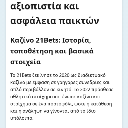
αξιοπιστία και
ασφάλεια παικτών
Καζίνο 21Bets: Ιστορία,
τοποθέτηση και βασικά
στοιχεία
Το 21Bets ξεκίνησε το 2020 ως διαδικτυακό
καζίνο με έμφαση σε γρήγορες συνεδρίες και
απλό περιβάλλον σε κινητό. Το 2022 πρόσθεσε
αθλητικό στοίχημα και ένωσε καζίνο και
στοίχημα σε ένα πορτοφόλι, ώστε η κατάθεση
και η ανάληψη να γίνονται από το ίδιο
υπόλοιπο.