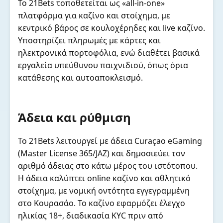
Το 21Bets τοποθετείται ως «all-in-one»
πλατφόρμα για καζίνο και στοίχημα, με
κεντρικό βάρος σε κουλοχέρηδες και live καζίνο.
Υποστηρίζει πληρωμές με κάρτες και
ηλεκτρονικά πορτοφόλια, ενώ διαθέτει βασικά
εργαλεία υπεύθυνου παιχνιδιού, όπως όρια
κατάθεσης και αυτοαποκλεισμό.
Άδεια και ρύθμιση
Το 21Bets λειτουργεί με άδεια Curaçao eGaming
(Master License 365/JAZ) και δημοσιεύει τον
αριθμό άδειας στο κάτω μέρος του ιστότοπου.
Η άδεια καλύπτει online καζίνο και αθλητικό
στοίχημα, με νομική οντότητα εγγεγραμμένη
στο Κουρασάο. Το καζίνο εφαρμόζει έλεγχο
ηλικίας 18+, διαδικασία KYC πριν από