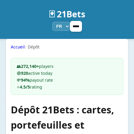
🃏 21Bets
Accueil
Dépôt
👥
272,140+
players
🟢
920
active today
💸
94%
payout rate
⭐
4.5/5
rating
Dépôt 21Bets : cartes,
portefeuilles et