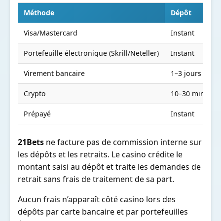
Méthode
Dépôt
R
Visa/Mastercard
Instant
1
Portefeuille électronique (Skrill/Neteller)
Instant
0
Virement bancaire
1–3 jours
3
Crypto
10–30 min
1
Prépayé
Instant
N
21Bets
ne facture pas de commission interne sur
les dépôts et les retraits. Le casino crédite le
montant saisi au dépôt et traite les demandes de
retrait sans frais de traitement de sa part.
Aucun frais n’apparaît côté casino lors des
dépôts par carte bancaire et par portefeuilles