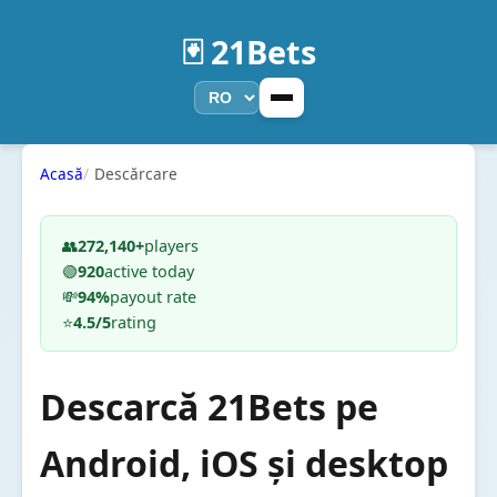
🃏 21Bets
Acasă
Descărcare
👥
272,140+
players
🟢
920
active today
💸
94%
payout rate
⭐
4.5/5
rating
Descarcă 21Bets pe
Android, iOS și desktop