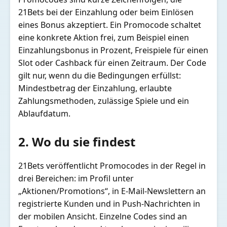
21Bets bei der Einzahlung oder beim Einlösen
eines Bonus akzeptiert. Ein Promocode schaltet
eine konkrete Aktion frei, zum Beispiel einen
Einzahlungsbonus in Prozent, Freispiele für einen
Slot oder Cashback für einen Zeitraum. Der Code
gilt nur, wenn du die Bedingungen erfüllst:
Mindestbetrag der Einzahlung, erlaubte
Zahlungsmethoden, zulässige Spiele und ein
Ablaufdatum.
2. Wo du sie findest
21Bets veröffentlicht Promocodes in der Regel in
drei Bereichen: im Profil unter
„Aktionen/Promotions“, in E-Mail-Newslettern an
registrierte Kunden und in Push-Nachrichten in
der mobilen Ansicht. Einzelne Codes sind an