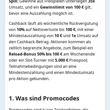
Spin
; Gewinne aus Freispielen unterliegen
35x
Umsatz, und ein
Gewinnlimit von 100 €
gilt,
bevor eine Auszahlung möglich ist.
Cashback läuft als wöchentliche Rückvergütung
von
10%
auf Nettoverluste bis
100 €
, mit einer
Mindestauszahlung von
10 €
und
1x
Umsatz auf
den Cashback-Betrag. Aktionen kommen als
zeitlich begrenzte Angebote, zum Beispiel ein
Reload-Bonus 50% bis 100 €
am Wochenende
oder ein Slot-Turnier mit
5.000 €
Preispool;
Teilnahmebedingungen sind an eine
Mindesteinzahlung und einen Mindestumsatz
pro Aktion gebunden.
1. Was sind Promocodes
Promocodes sind kurze Zeichenfolgen, die