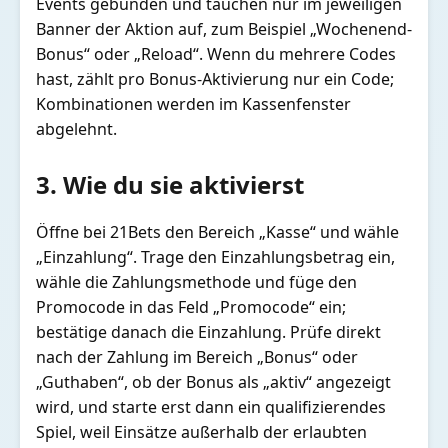
Events gebunden und tauchen nur im jeweiligen
Banner der Aktion auf, zum Beispiel „Wochenend-
Bonus“ oder „Reload“. Wenn du mehrere Codes
hast, zählt pro Bonus-Aktivierung nur ein Code;
Kombinationen werden im Kassenfenster
abgelehnt.
3. Wie du sie aktivierst
Öffne bei 21Bets den Bereich „Kasse“ und wähle
„Einzahlung“. Trage den Einzahlungsbetrag ein,
wähle die Zahlungsmethode und füge den
Promocode in das Feld „Promocode“ ein;
bestätige danach die Einzahlung. Prüfe direkt
nach der Zahlung im Bereich „Bonus“ oder
„Guthaben“, ob der Bonus als „aktiv“ angezeigt
wird, und starte erst dann ein qualifizierendes
Spiel, weil Einsätze außerhalb der erlaubten