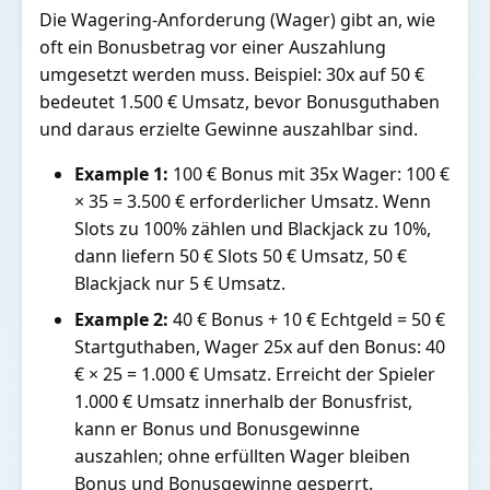
Die Wagering-Anforderung (Wager) gibt an, wie
oft ein Bonusbetrag vor einer Auszahlung
umgesetzt werden muss. Beispiel: 30x auf 50 €
bedeutet 1.500 € Umsatz, bevor Bonusguthaben
und daraus erzielte Gewinne auszahlbar sind.
Example 1:
100 € Bonus mit 35x Wager: 100 €
× 35 = 3.500 € erforderlicher Umsatz. Wenn
Slots zu 100% zählen und Blackjack zu 10%,
dann liefern 50 € Slots 50 € Umsatz, 50 €
Blackjack nur 5 € Umsatz.
Example 2:
40 € Bonus + 10 € Echtgeld = 50 €
Startguthaben, Wager 25x auf den Bonus: 40
€ × 25 = 1.000 € Umsatz. Erreicht der Spieler
1.000 € Umsatz innerhalb der Bonusfrist,
kann er Bonus und Bonusgewinne
auszahlen; ohne erfüllten Wager bleiben
Bonus und Bonusgewinne gesperrt.