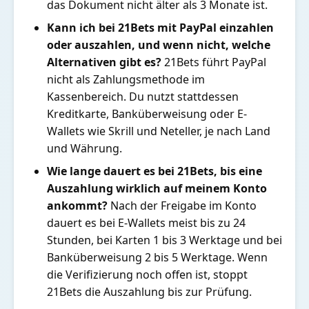
das Dokument nicht älter als 3 Monate ist.
Kann ich bei 21Bets mit PayPal einzahlen
oder auszahlen, und wenn nicht, welche
Alternativen gibt es?
21Bets führt PayPal
nicht als Zahlungsmethode im
Kassenbereich. Du nutzt stattdessen
Kreditkarte, Banküberweisung oder E-
Wallets wie Skrill und Neteller, je nach Land
und Währung.
Wie lange dauert es bei 21Bets, bis eine
Auszahlung wirklich auf meinem Konto
ankommt?
Nach der Freigabe im Konto
dauert es bei E-Wallets meist bis zu 24
Stunden, bei Karten 1 bis 3 Werktage und bei
Banküberweisung 2 bis 5 Werktage. Wenn
die Verifizierung noch offen ist, stoppt
21Bets die Auszahlung bis zur Prüfung.