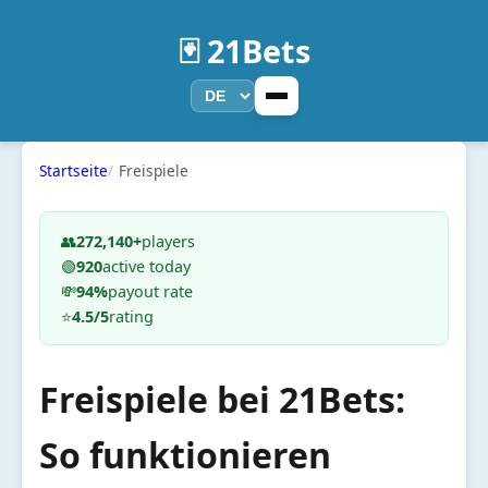
🃏 21Bets
Startseite
Freispiele
👥
272,140+
players
🟢
920
active today
💸
94%
payout rate
⭐
4.5/5
rating
Freispiele bei 21Bets:
So funktionieren