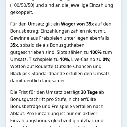
(100/50/50) und sind an die jeweilige Einzahlung
gekoppelt.
Für den Umsatz gilt ein
Wager von 35x
auf den
Bonusbetrag; Einzahlungen zählen nicht mit.
Gewinne aus Freispielen unterliegen ebenfalls
35x
, sobald sie als Bonusguthaben
gutgeschrieben sind. Slots zählen zu
100%
zum
Umsatz, Tischspiele zu
10%
, Live-Casino zu
0%
;
Wetten auf Roulette-Outside-Chancen und
Blackjack-Standardhände erfüllen den Umsatz
damit deutlich langsamer.
Die Frist für den Umsatz beträgt
30 Tage
ab
Bonusgutschrift pro Stufe; nicht erfüllte
Bonusbeträge und Freispiele verfallen nach
Ablauf. Pro Einzahlung ist nur ein aktiver
Einzahlungsbonus gleichzeitig nutzbar, und