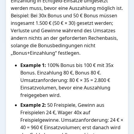
Einzahlung in Echtgeld-Einsätze umgesetzt
werden muss, bevor eine Auszahlung möglich ist.
Beispiel: Bei 30x Bonus und 50 € Bonus müssen
insgesamt 1.500 € (50 € × 30) gesetzt werden;
Verluste und Gewinne während des Umsatzes
ändern nichts an der geforderten Rechenbasis,
solange die Bonusbedingungen nicht
„Bonus+Einzahlung“ festlegen.
Example 1:
100% Bonus bis 100 € mit 35x
Bonus. Einzahlung 80 €, Bonus 80 €.
Umsatzanforderung: 80 € × 35 = 2.800 €
Einsatzvolumen, bevor eine Auszahlung
freigegeben wird.
Example 2:
50 Freispiele, Gewinn aus
Freispielen 24 €, Wager 40x auf
Freispielgewinne. Umsatzanforderung: 24 € ×
40 = 960 € Einsatzvolumen; erst danach wird