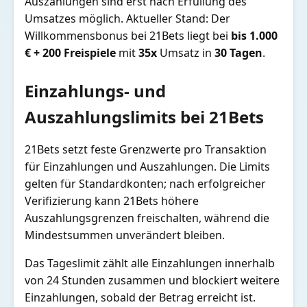
Auszahlungen sind erst nach Erfüllung des
Umsatzes möglich. Aktueller Stand: Der
Willkommensbonus bei 21Bets liegt bei
bis 1.000
€ + 200 Freispiele
mit
35x
Umsatz in
30 Tagen
.
Einzahlungs- und
Auszahlungslimits bei 21Bets
21Bets setzt feste Grenzwerte pro Transaktion
für Einzahlungen und Auszahlungen. Die Limits
gelten für Standardkonten; nach erfolgreicher
Verifizierung kann 21Bets höhere
Auszahlungsgrenzen freischalten, während die
Mindestsummen unverändert bleiben.
Das Tageslimit zählt alle Einzahlungen innerhalb
von 24 Stunden zusammen und blockiert weitere
Einzahlungen, sobald der Betrag erreicht ist.