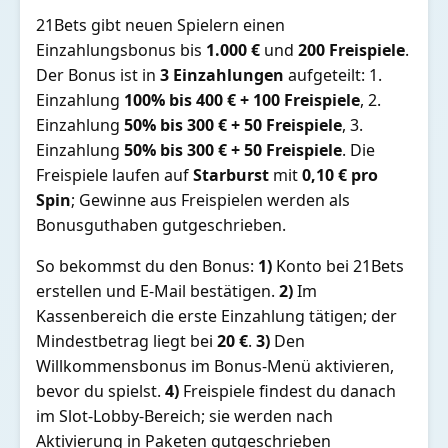
21Bets gibt neuen Spielern einen
Einzahlungsbonus bis
1.000 €
und
200 Freispiele
.
Der Bonus ist in
3 Einzahlungen
aufgeteilt: 1.
Einzahlung
100% bis 400 € + 100 Freispiele
, 2.
Einzahlung
50% bis 300 € + 50 Freispiele
, 3.
Einzahlung
50% bis 300 € + 50 Freispiele
. Die
Freispiele laufen auf
Starburst
mit
0,10 € pro
Spin
; Gewinne aus Freispielen werden als
Bonusguthaben gutgeschrieben.
So bekommst du den Bonus:
1)
Konto bei 21Bets
erstellen und E-Mail bestätigen.
2)
Im
Kassenbereich die erste Einzahlung tätigen; der
Mindestbetrag liegt bei
20 €
.
3)
Den
Willkommensbonus im Bonus-Menü aktivieren,
bevor du spielst.
4)
Freispiele findest du danach
im Slot-Lobby-Bereich; sie werden nach
Aktivierung in Paketen gutgeschrieben