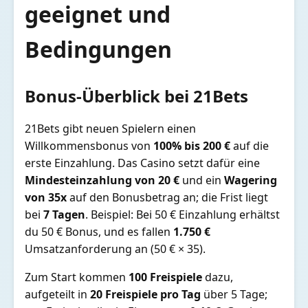
geeignet und
Bedingungen
Bonus-Überblick bei 21Bets
21Bets gibt neuen Spielern einen
Willkommensbonus von
100% bis 200 €
auf die
erste Einzahlung. Das Casino setzt dafür eine
Mindesteinzahlung von 20 €
und ein
Wagering
von 35x
auf den Bonusbetrag an; die Frist liegt
bei
7 Tagen
. Beispiel: Bei 50 € Einzahlung erhältst
du 50 € Bonus, und es fallen
1.750 €
Umsatzanforderung an (50 € × 35).
Zum Start kommen
100 Freispiele
dazu,
aufgeteilt in
20 Freispiele pro Tag
über 5 Tage;