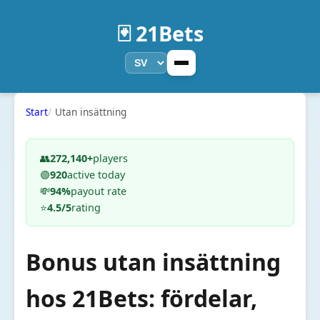
🃏 21Bets
Start
Utan insättning
👥
272,140+
players
🟢
920
active today
💸
94%
payout rate
⭐
4.5/5
rating
Bonus utan insättning
hos 21Bets: fördelar,