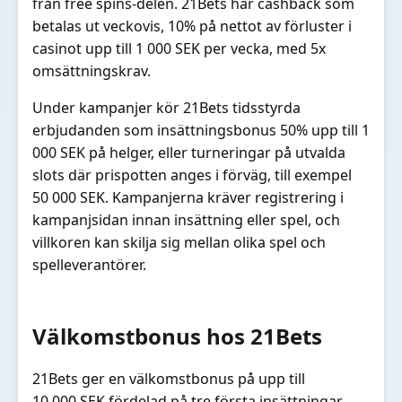
från free spins-delen. 21Bets har cashback som
betalas ut veckovis, 10% på nettot av förluster i
casinot upp till 1 000 SEK per vecka, med 5x
omsättningskrav.
Under kampanjer kör 21Bets tidsstyrda
erbjudanden som insättningsbonus 50% upp till 1
000 SEK på helger, eller turneringar på utvalda
slots där prispotten anges i förväg, till exempel
50 000 SEK. Kampanjerna kräver registrering i
kampanjsidan innan insättning eller spel, och
villkoren kan skilja sig mellan olika spel och
spelleverantörer.
Välkomstbonus hos 21Bets
21Bets ger en välkomstbonus på upp till
10 000 SEK fördelad på tre första insättningar