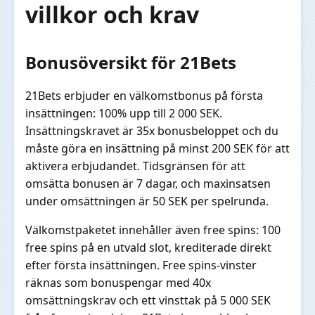
villkor och krav
Bonusöversikt för 21Bets
21Bets erbjuder en välkomstbonus på första
insättningen: 100% upp till 2 000 SEK.
Insättningskravet är 35x bonusbeloppet och du
måste göra en insättning på minst 200 SEK för att
aktivera erbjudandet. Tidsgränsen för att
omsätta bonusen är 7 dagar, och maxinsatsen
under omsättningen är 50 SEK per spelrunda.
Välkomstpaketet innehåller även free spins: 100
free spins på en utvald slot, krediterade direkt
efter första insättningen. Free spins-vinster
räknas som bonuspengar med 40x
omsättningskrav och ett vinsttak på 5 000 SEK