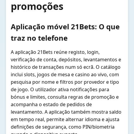
promoções
Aplicação móvel 21Bets: O que
traz no telefone
A aplicação 21Bets reúne registo, login,
verificação de conta, depósitos, levantamentos e
histórico de transações num só ecrã. O catálogo
inclui slots, jogos de mesa e casino ao vivo, com
pesquisa por nome e filtros por provedor e tipo
de jogo. O utilizador ativa notificações para
bónus e limites, consulta regras de promoção e
acompanha o estado de pedidos de
levantamento. A aplicação também mostra saldo
em tempo real, permite alternar idioma e ajusta
definições de segurança, como PIN/biometria