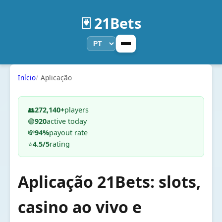
🃏 21Bets
Início
Aplicação
👥
272,140+
players
🟢
920
active today
💸
94%
payout rate
⭐
4.5/5
rating
Aplicação 21Bets: slots,
casino ao vivo e