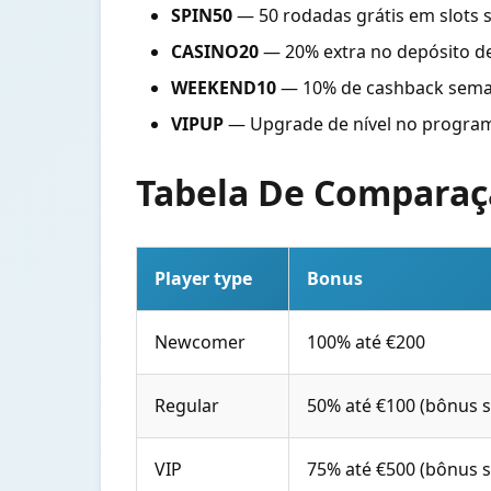
SPIN50
— 50 rodadas grátis em slots 
CASINO20
— 20% extra no depósito de 
WEEKEND10
— 10% de cashback semana
VIPUP
— Upgrade de nível no programa
Tabela De Comparaç
Player type
Bonus
Newcomer
100% até €200
Regular
50% até €100 (bônus 
VIP
75% até €500 (bônus 