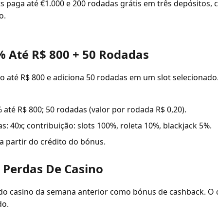
s paga até €1.000 e 200 rodadas grátis em três depósitos,
o.
 Até R$ 800 + 50 Rodadas
o até R$ 800 e adiciona 50 rodadas em um slot selecionad
até R$ 800; 50 rodadas (valor por rodada R$ 0,20).
: 40x; contribuição: slots 100%, roleta 10%, blackjack 5%.
a partir do crédito do bónus.
Perdas De Casino
do casino da semana anterior como bónus de cashback. O c
do.