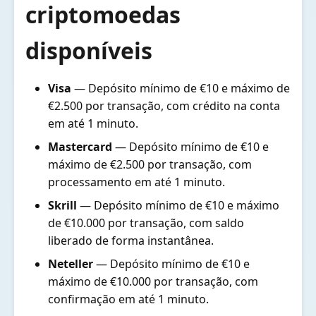
criptomoedas
disponíveis
Visa
— Depósito mínimo de €10 e máximo de
€2.500 por transação, com crédito na conta
em até 1 minuto.
Mastercard
— Depósito mínimo de €10 e
máximo de €2.500 por transação, com
processamento em até 1 minuto.
Skrill
— Depósito mínimo de €10 e máximo
de €10.000 por transação, com saldo
liberado de forma instantânea.
Neteller
— Depósito mínimo de €10 e
máximo de €10.000 por transação, com
confirmação em até 1 minuto.