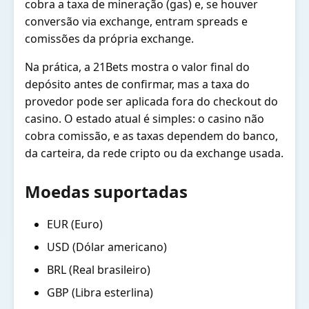
cobra a taxa de mineração (gas) e, se houver
conversão via exchange, entram spreads e
comissões da própria exchange.
Na prática, a 21Bets mostra o valor final do
depósito antes de confirmar, mas a taxa do
provedor pode ser aplicada fora do checkout do
casino. O estado atual é simples: o casino não
cobra comissão, e as taxas dependem do banco,
da carteira, da rede cripto ou da exchange usada.
Moedas suportadas
EUR (Euro)
USD (Dólar americano)
BRL (Real brasileiro)
GBP (Libra esterlina)