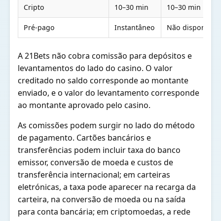
Cripto
10–30 min
10–30 min
Pré-pago
Instantâneo
Não disponível
A 21Bets não cobra comissão para depósitos e
levantamentos do lado do casino. O valor
creditado no saldo corresponde ao montante
enviado, e o valor do levantamento corresponde
ao montante aprovado pelo casino.
As comissões podem surgir no lado do método
de pagamento. Cartões bancários e
transferências podem incluir taxa do banco
emissor, conversão de moeda e custos de
transferência internacional; em carteiras
eletrónicas, a taxa pode aparecer na recarga da
carteira, na conversão de moeda ou na saída
para conta bancária; em criptomoedas, a rede