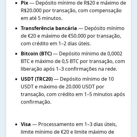
Pix
— Depósito mínimo de R$20 e máximo de
R$20.000 por transação, com compensação
em até 5 minutos.
Transferência bancária
— Depósito mínimo
de €20 e máximo de €50.000 por transação,
com crédito em 1–2 dias úteis.
Bitcoin (BTC)
— Depósito mínimo de 0,0002
BTC e máximo de 0,5 BTC por transação, com
liberação após 1–3 confirmações na rede.
USDT (TRC20)
— Depósito mínimo de 10
USDT e máximo de 20.000 USDT por
transação, com crédito em 1–5 minutos após
confirmação.
Visa
— Processamento em 1–3 dias úteis,
limite mínimo de €20 e limite máximo de