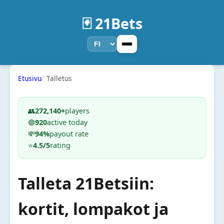
🃏 21Bets
Etusivu
Talletus
👥
272,140+
players
🟢
920
active today
💸
94%
payout rate
⭐
4.5/5
rating
Talleta 21Betsiin:
kortit, lompakot ja