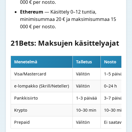
000 € per nosto.
Ethereum
— Käsittely 0–12 tuntia,
minimisummaa 20 € ja maksimisummaa 15
000 € per nosto.
21Bets: Maksujen käsittelyajat
Menetelmä
Talletus
Nosto
Visa/Mastercard
Välitön
1–5 päivää
e-lompakko (Skrill/Neteller)
Välitön
0–24 h
Pankkisiirto
1–3 päivää
3–7 päivää
Krypto
10–30 min
10–30 min
Prepaid
Välitön
Ei saatavilla