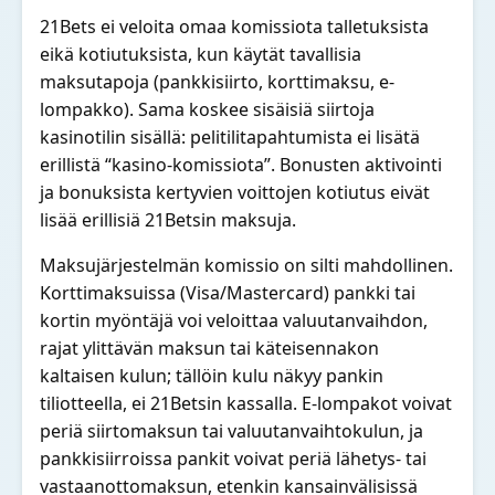
21Bets ei veloita omaa komissiota talletuksista
eikä kotiutuksista, kun käytät tavallisia
maksutapoja (pankkisiirto, korttimaksu, e-
lompakko). Sama koskee sisäisiä siirtoja
kasinotilin sisällä: pelitilitapahtumista ei lisätä
erillistä “kasino-komissiota”. Bonusten aktivointi
ja bonuksista kertyvien voittojen kotiutus eivät
lisää erillisiä 21Betsin maksuja.
Maksujärjestelmän komissio on silti mahdollinen.
Korttimaksuissa (Visa/Mastercard) pankki tai
kortin myöntäjä voi veloittaa valuutanvaihdon,
rajat ylittävän maksun tai käteisennakon
kaltaisen kulun; tällöin kulu näkyy pankin
tiliotteella, ei 21Betsin kassalla. E-lompakot voivat
periä siirtomaksun tai valuutanvaihtokulun, ja
pankkisiirroissa pankit voivat periä lähetys- tai
vastaanottomaksun, etenkin kansainvälisissä