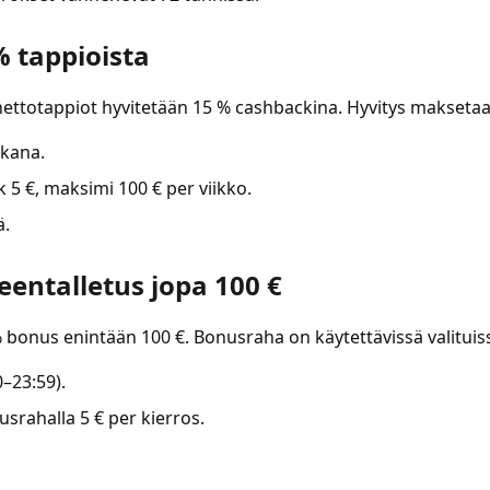
 tappioista
t nettotappiot hyvitetään 15 % cashbackina. Hyvitys makse
ikana.
5 €, maksimi 100 € per viikko.
ä.
leentalletus jopa 100 €
 % bonus enintään 100 €. Bonusraha on käytettävissä valituiss
0–23:59).
rahalla 5 € per kierros.