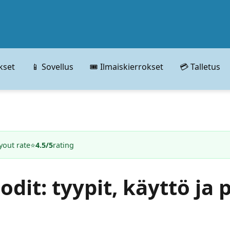
kset
📱 Sovellus
🎟️ Ilmaiskierrokset
💳 Talletus
yout rate
⭐
4.5/5
rating
dit: tyypit, käyttö ja