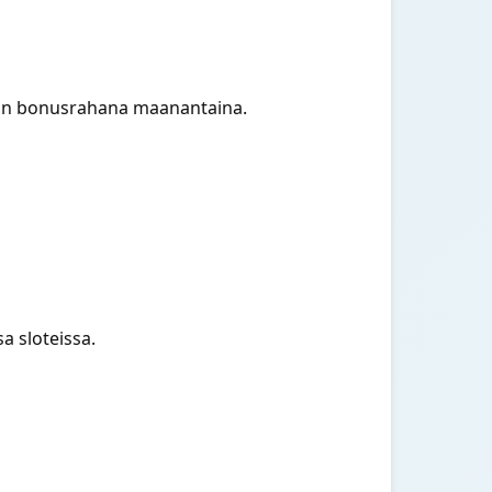
taan bonusrahana maanantaina.
a sloteissa.