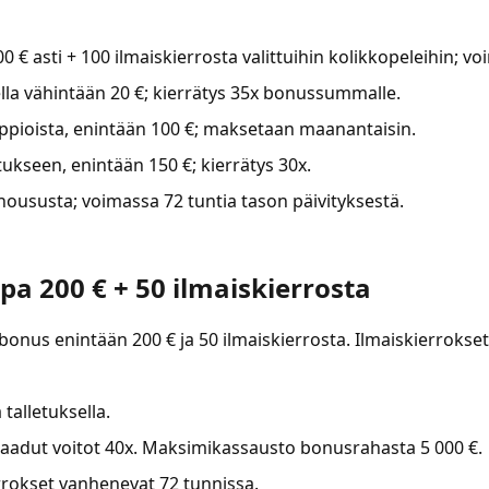
€ asti + 100 ilmaiskierrosta valittuihin kolikkopeleihin; vo
ella vähintään 20 €; kierrätys 35x bonussummalle.
ppioista, enintään 100 €; maksetaan maanantaisin.
ukseen, enintään 150 €; kierrätys 30x.
noususta; voimassa 72 tuntia tason päivityksestä.
pa 200 € + 50 ilmaiskierrosta
nus enintään 200 € ja 50 ilmaiskierrosta. Ilmaiskierrokset 
talletuksella.
saadut voitot 40x. Maksimikassausto bonusrahasta 5 000 €.
errokset vanhenevat 72 tunnissa.