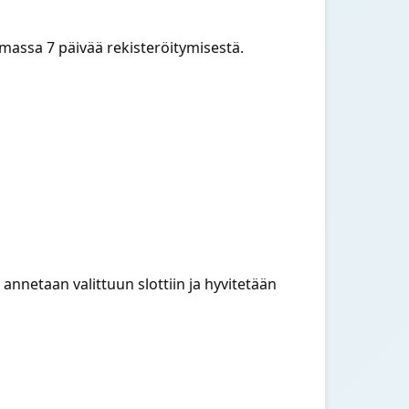
imassa 7 päivää rekisteröitymisestä.
annetaan valittuun slottiin ja hyvitetään