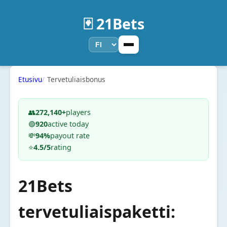
🃏 21Bets
Etusivu
Tervetuliaisbonus
👥
272,140+
players
🟢
920
active today
💸
94%
payout rate
⭐
4.5/5
rating
21Bets
tervetuliaispaketti: