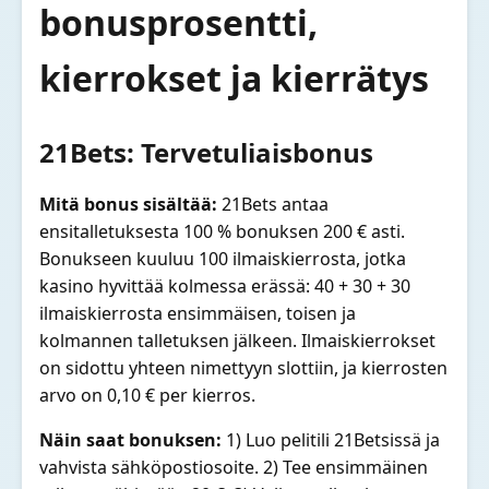
bonusprosentti,
kierrokset ja kierrätys
21Bets: Tervetuliaisbonus
Mitä bonus sisältää:
21Bets antaa
ensitalletuksesta 100 % bonuksen 200 € asti.
Bonukseen kuuluu 100 ilmaiskierrosta, jotka
kasino hyvittää kolmessa erässä: 40 + 30 + 30
ilmaiskierrosta ensimmäisen, toisen ja
kolmannen talletuksen jälkeen. Ilmaiskierrokset
on sidottu yhteen nimettyyn slottiin, ja kierrosten
arvo on 0,10 € per kierros.
Näin saat bonuksen:
1) Luo pelitili 21Betsissä ja
vahvista sähköpostiosoite. 2) Tee ensimmäinen